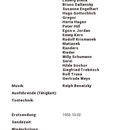
Ludwig Blaha
Bruno Dallansky
Susanne Engelhart
Hugo Gottschlich
Gregor
Herta Hagen
Peter Hill
Egon v. Jordan
Emmy Kern
Rudolf Krismanek
Matiasek
Randers
Rieder
Willy Schumann
Servi
Hilde Sochor
Siegfried Trebitsch
Rolf Truxa
Gertrude Weys
Musik:
Ralph Benatzky
Ausführende (Tätigkeit):
Tontechnik:
Erstsendung:
1953-10-02
Sendezeit:
Wiederholung: