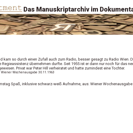
Das Manuskriptarchiv im Dokumenta
 und kam so durch einen Zufall auch zum Radio, besser gesagt zu Radio Wien. D
die Regieassistenz übernehmen durfte. Seit 1955 ist er dann nur noch für das ne
wesen. Privat war Peter Hill verheiratet und hatte zumindest eine Tochter.
aus: Wiener Wochenausgabe 30.11.1963
h Samstag Spaß, inklusive schwarz-weiß Aufnahme, aus: Wiener Wochenausgabe