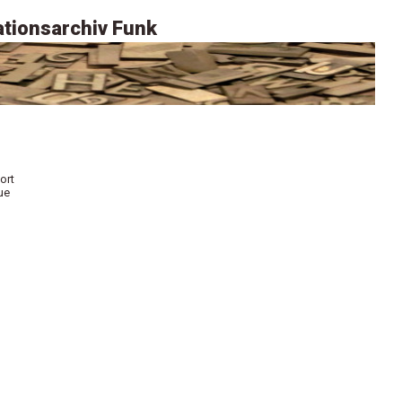
tionsarchiv Funk
ort
ue