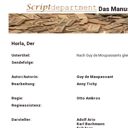
Das Manus
Horla, Der
Untertitel:
Nach Guy de Moupassants glei
Sendefolge:
Autor/Autorin:
Guy de Maupassant
Bearbeitung:
Anny Tichy
Regie:
Otto Ambros
Regieassistenz:
Darsteller:
Adolf Ario
Karl Bachmann