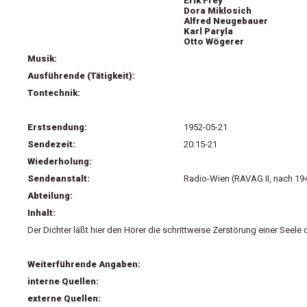
Erik Frey
Dora Miklosich
Alfred Neugebauer
Karl Paryla
Otto Wögerer
Musik:
Ausführende (Tätigkeit):
Tontechnik:
Erstsendung:
1952-05-21
Sendezeit:
20:15-21
Wiederholung:
Sendeanstalt:
Radio-Wien (RAVAG II, nach 19
Abteilung:
Inhalt:
Der Dichter läßt hier den Hörer die schrittweise Zerstörung einer See
Weiterführende Angaben:
interne Quellen:
externe Quellen: