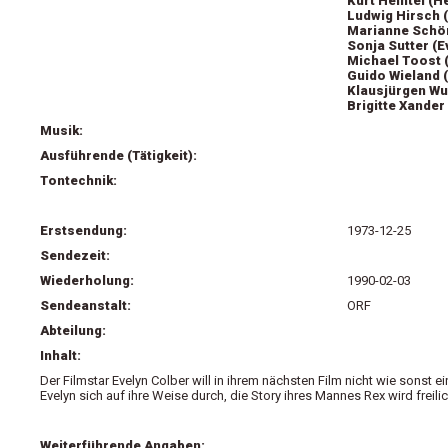
Kurt Heintel (H
Ludwig Hirsch (
Marianne Schö
Sonja Sutter (E
Michael Toost (
Guido Wieland (
Klausjürgen Wus
Brigitte Xander
Musik:
Ausführende (Tätigkeit):
Tontechnik:
Erstsendung:
1973-12-25
Sendezeit:
Wiederholung:
1990-02-03
Sendeanstalt:
ORF
Abteilung:
Inhalt:
Der Filmstar Evelyn Colber will in ihrem nächsten Film nicht wie sons
Evelyn sich auf ihre Weise durch, die Story ihres Mannes Rex wird freili
Weiterführende Angaben: