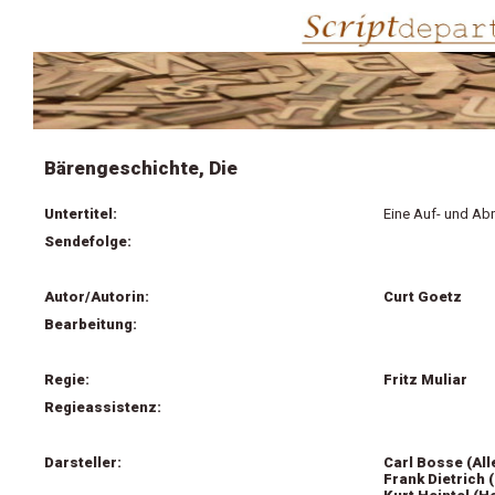
Bärengeschichte, Die
Untertitel:
Eine Auf- und Ab
Sendefolge:
Autor/Autorin:
Curt Goetz
Bearbeitung:
Regie:
Fritz Muliar
Regieassistenz:
Darsteller:
Carl Bosse (Al
Frank Dietrich 