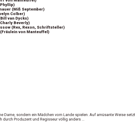
err von Manteuffel)
Phyllip)
nauer (Miß September)
velyn Colber)
Bill van Dycks)
Charly Beverly)
sow (Rex, Rexon, Schriftsteller)
 (Fräulein von Manteuffel)
t eine Dame, sondern ein Mädchen vom Lande spielen. Auf amüsante Weise setz
ch durch Produzent und Regisseur völlig anders ...