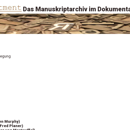
Das Manuskriptarchiv im Dokumenta
regung
len Murphy)
(Fred Planer)