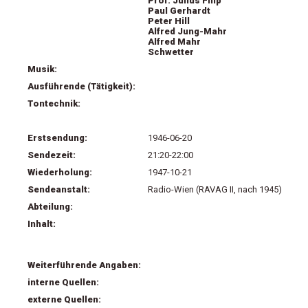
Prof. Julius Filip
Paul Gerhardt
Peter Hill
Alfred Jung-Mahr
Alfred Mahr
Schwetter
Musik:
Ausführende (Tätigkeit):
Tontechnik:
Erstsendung:
1946-06-20
Sendezeit:
21:20-22:00
Wiederholung:
1947-10-21
Sendeanstalt:
Radio-Wien (RAVAG II, nach 1945)
Abteilung:
Inhalt:
Weiterführende Angaben:
interne Quellen:
externe Quellen: