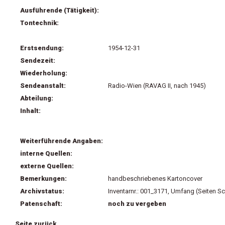
Ausführende (Tätigkeit):
Tontechnik:
Erstsendung:
1954-12-31
Sendezeit:
Wiederholung:
Sendeanstalt:
Radio-Wien (RAVAG II, nach 1945)
Abteilung:
Inhalt:
Weiterführende Angaben:
interne Quellen:
externe Quellen:
Bemerkungen:
handbeschriebenes Kartoncover
Archivstatus:
Inventarnr.: 001_3171, Umfang (Seiten S
Patenschaft:
noch zu vergeben
Seite zurück