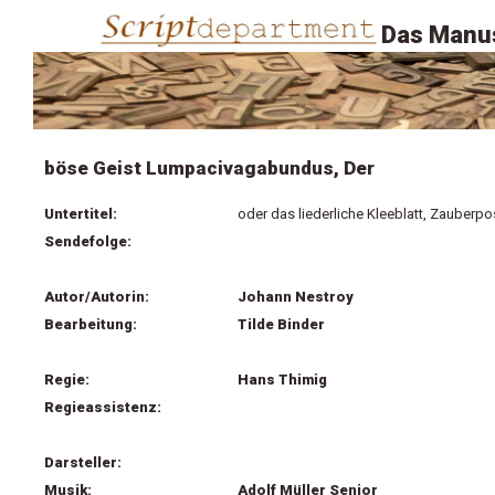
Das Manus
böse Geist Lumpacivagabundus, Der
Untertitel:
oder das liederliche Kleeblatt, Zauberp
Sendefolge:
Autor/Autorin:
Johann Nestroy
Bearbeitung:
Tilde Binder
Regie:
Hans Thimig
Regieassistenz:
Darsteller:
Musik:
Adolf Müller Senior