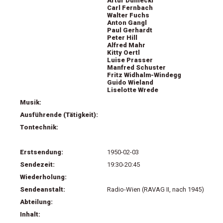
Artur Duniecki
Carl Fernbach
Walter Fuchs
Anton Gangl
Paul Gerhardt
Peter Hill
Alfred Mahr
Kitty Oertl
Luise Prasser
Manfred Schuster
Fritz Widhalm-Windegg
Guido Wieland
Liselotte Wrede
Musik:
Ausführende (Tätigkeit):
Tontechnik:
Erstsendung:
1950-02-03
Sendezeit:
19:30-20:45
Wiederholung:
Sendeanstalt:
Radio-Wien (RAVAG II, nach 1945)
Abteilung:
Inhalt: