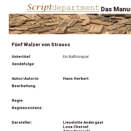
Das Manus
Fünf Walzer von Strauss
Untertitel:
Ein Ballhörspiel
Sendefolge:
Autor/Autorin:
Hans Herbert
Bearbeitung:
Regie:
Regieassistenz:
Darsteller:
Lieselotte Andergast
Lona Chernel