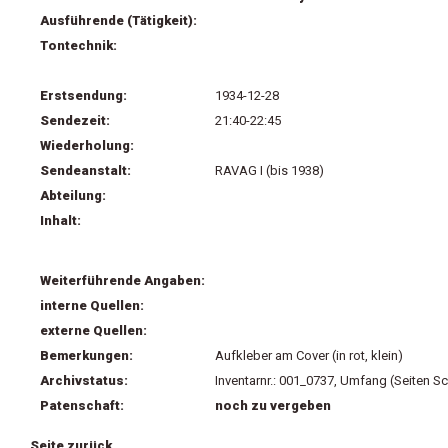
Ausführende (Tätigkeit):
Tontechnik:
Erstsendung:
1934-12-28
Sendezeit:
21:40-22:45
Wiederholung:
Sendeanstalt:
RAVAG I (bis 1938)
Abteilung:
Inhalt:
Weiterführende Angaben:
interne Quellen:
externe Quellen:
Bemerkungen:
Aufkleber am Cover (in rot, klein)
Archivstatus:
Inventarnr.: 001_0737, Umfang (Seiten Sc
Patenschaft:
noch zu vergeben
Seite zurück