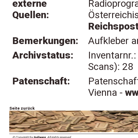
externe
Radioprogr
Quellen:
Österreichi
Reichspost
Bemerkungen:
Aufkleber am
Archivstatus:
Inventarnr.
Scans): 28
Patenschaft:
Patenschaft
Vienna -
ww
Seite zurück
© Copyright by
Indiware
. All rights reserved.