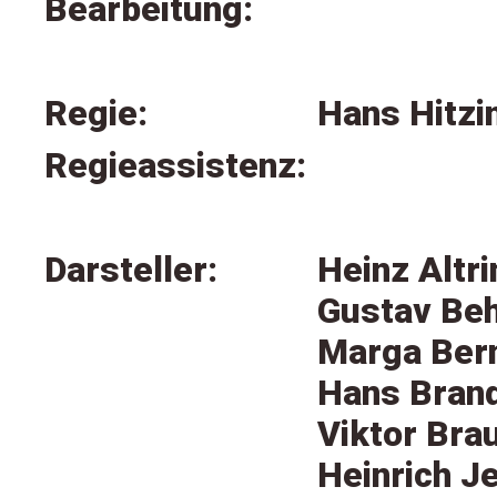
Bearbeitung:
Regie:
Hans Hitzi
Regieassistenz:
Darsteller:
Heinz Altr
Gustav Beh
Marga Ber
Hans Brand
Viktor Bra
Heinrich J