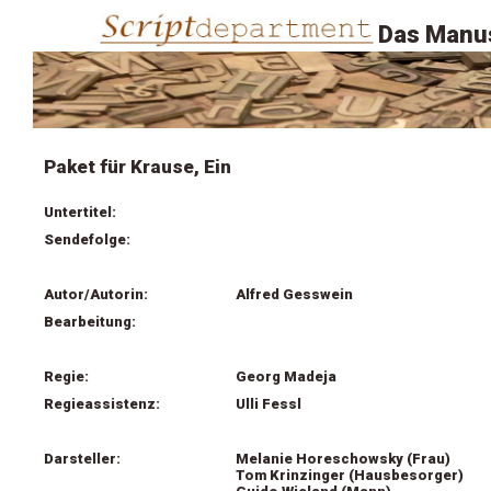
Das Manus
Paket für Krause, Ein
Untertitel:
Sendefolge:
Autor/Autorin:
Alfred Gesswein
Bearbeitung:
Regie:
Georg Madeja
Regieassistenz:
Ulli Fessl
Darsteller:
Melanie Horeschowsky (Frau)
Tom Krinzinger (Hausbesorger)