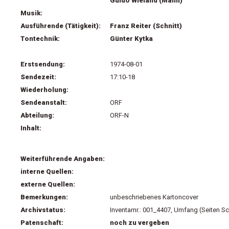
Guido Wieland (Mann)
Musik:
Ausführende (Tätigkeit):
Franz Reiter (Schnitt)
Tontechnik:
Günter Kytka
Erstsendung:
1974-08-01
Sendezeit:
17:10-18
Wiederholung:
Sendeanstalt:
ORF
Abteilung:
ORF-N
Inhalt:
Weiterführende Angaben:
interne Quellen:
externe Quellen:
Bemerkungen:
unbeschriebenes Kartoncover
Archivstatus:
Inventarnr.: 001_4407, Umfang (Seiten Sc
Patenschaft:
noch zu vergeben