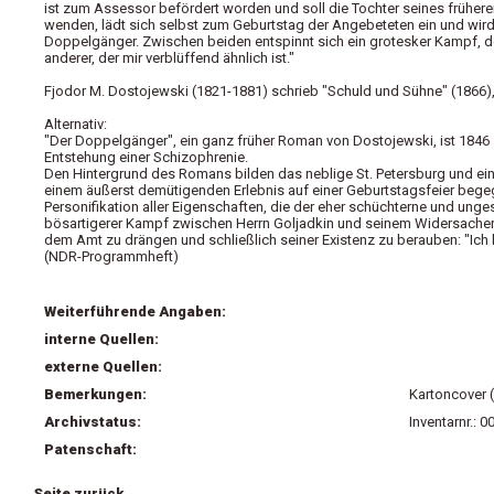
ist zum Assessor befördert worden und soll die Tochter seines früheren G
wenden, lädt sich selbst zum Geburtstag der Angebeteten ein und wird
Doppelgänger. Zwischen beiden entspinnt sich ein grotesker Kampf, der G
anderer, der mir verblüffend ähnlich ist."
Fjodor M. Dostojewski (1821-1881) schrieb "Schuld und Sühne" (1866)
Alternativ:
"Der Doppelgänger", ein ganz früher Roman von Dostojewski, ist 1846 z
Entstehung einer Schizophrenie.
Den Hintergrund des Romans bilden das neblige St. Petersburg und ein
einem äußerst demütigenden Erlebnis auf einer Geburtstagsfeier begeg
Personifikation aller Eigenschaften, die der eher schüchterne und unge
bösartigerer Kampf zwischen Herrn Goljadkin und seinem Widersacher, 
dem Amt zu drängen und schließlich seiner Existenz zu berauben: "Ich bi
(NDR-Programmheft)
Weiterführende Angaben:
interne Quellen:
externe Quellen:
Bemerkungen:
Kartoncover 
Archivstatus:
Inventarnr.: 
Patenschaft:
Seite zurück