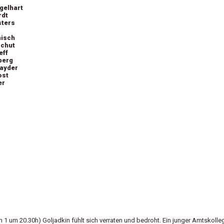
gelhart
rdt
sters
nisch
schut
eff
berg
nayder
ost
er
 1 um 20.30h) Goljadkin fühlt sich verraten und bedroht. Ein junger Amtskolle