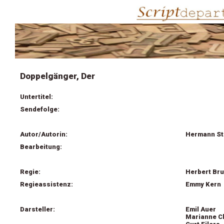
Doppelgänger, Der
Untertitel:
Sendefolge:
Autor/Autorin:
Hermann St
Bearbeitung:
Regie:
Herbert Br
Regieassistenz:
Emmy Kern
Darsteller:
Emil Auer
Marianne C