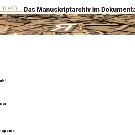
Das Manuskriptarchiv im Dokumenta
ahl
unar
happuis