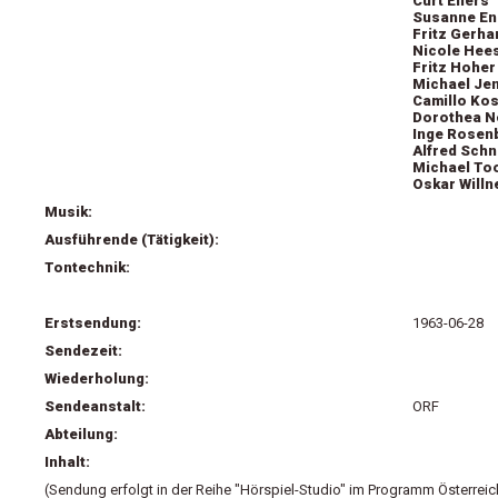
Curt Eilers
Susanne En
Fritz Gerha
Nicole Hee
Fritz Hoher
Michael Je
Camillo Ko
Dorothea N
Inge Rosen
Alfred Sch
Michael To
Oskar Willn
Musik:
Ausführende (Tätigkeit):
Tontechnik:
Erstsendung:
1963-06-28
Sendezeit:
Wiederholung:
Sendeanstalt:
ORF
Abteilung:
Inhalt:
(Sendung erfolgt in der Reihe "Hörspiel-Studio" im Programm Österreich