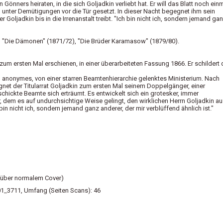
önners heiraten, in die sich Goljadkin verliebt hat. Er will das Blatt noch ein
 unter Demütigungen vor die Tür gesetzt. In dieser Nacht begegnet ihm sein
oljadkin bis in die Irrenanstalt treibt. "Ich bin nicht ich, sondern jemand ga
, "Die Dämonen" (1871/72), "Die Brüder Karamasow" (1879/80).
um ersten Mal erschienen, in einer überarbeiteten Fassung 1866. Er schildert 
 anonymes, von einer starren Beamtenhierarchie gelenktes Ministerium. Nach
net der Titularrat Goljadkin zum ersten Mal seinem Doppelgänger, einer
schickte Beamte sich erträumt. Es entwickelt sich ein grotesker, immer
dem es auf undurchsichtige Weise gelingt, den wirklichen Herrn Goljadkin a
n nicht ich, sondern jemand ganz anderer, der mir verblüffend ähnlich ist."
(über normalem Cover)
001_3711, Umfang (Seiten Scans): 46