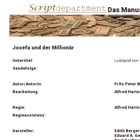
Das Manus
Josefa und der Millionär
Untertitel:
Lustspiel von
Sendefolge:
Autor/Autorin:
Fritz Peter 
Bearbeitung:
Alfred Hartn
Regie:
Alfred Hartn
Regieassistenz:
Darsteller:
Edith Berger
Eduard A. G