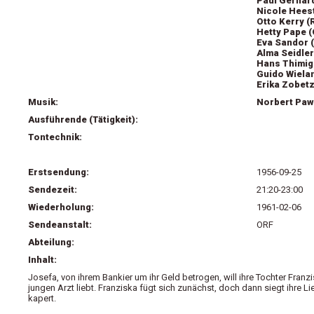
Paul Gerhar
Nicole Hees
Otto Kerry (
Hetty Pape (
Eva Sandor 
Alma Seidler
Hans Thimig
Guido Wiela
Erika Zobetz
Musik:
Norbert Pawl
Ausführende (Tätigkeit):
Tontechnik:
Erstsendung:
1956-09-25
Sendezeit:
21:20-23:00
Wiederholung:
1961-02-06
Sendeanstalt:
ORF
Abteilung:
Inhalt:
Josefa, von ihrem Bankier um ihr Geld betrogen, will ihre Tochter Franz
jungen Arzt liebt. Franziska fügt sich zunächst, doch dann siegt ihre Lie
kapert.