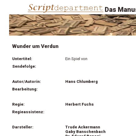
Das Manus
Wunder um Verdun
Untertitel:
Ein Spiel von
Sendefolge:
Autor/Autorin:
Hans Chlumberg
Bearbeitung:
Regie:
Herbert Fuchs
Regieassistenz:
Darsteller:
Trude Ackermann
Gaby Banschenbach