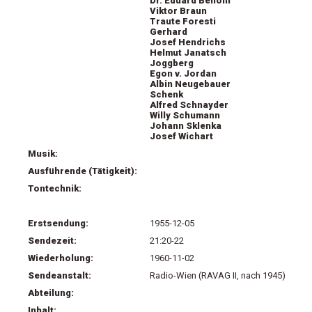
Dr. Eduard Benoni
Viktor Braun
Traute Foresti
Gerhard
Josef Hendrichs
Helmut Janatsch
Joggberg
Egon v. Jordan
Albin Neugebauer
Schenk
Alfred Schnayder
Willy Schumann
Johann Sklenka
Josef Wichart
Musik:
Ausführende (Tätigkeit):
Tontechnik:
Erstsendung:
1955-12-05
Sendezeit:
21:20-22
Wiederholung:
1960-11-02
Sendeanstalt:
Radio-Wien (RAVAG II, nach 1945)
Abteilung:
Inhalt: