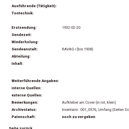
Ausführende (Tätigkeit):
Tontechnik:
Erstsendung:
1932-02-20
Sendezeit:
Wiederholung:
Sendeanstalt:
RAVAG I (bis 1938)
Abteilung:
Inhalt:
Weiterführende Angaben:
interne Quellen:
externe Quellen:
Bemerkungen:
Aufkleber am Cover (in rot, klein)
Archivstatus:
Inventarnr.: 001_0576, Umfang (Seiten Sc
Patenschaft:
noch zu vergeben
Seite zurück