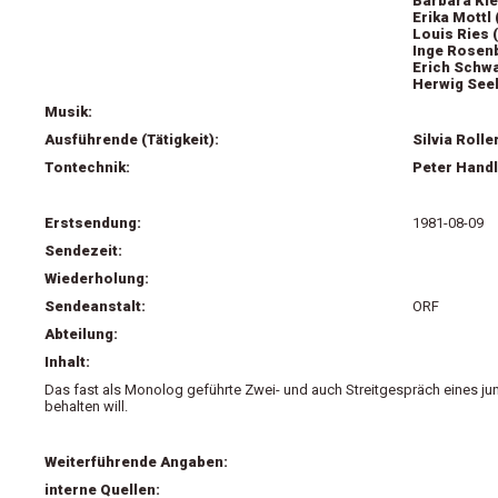
Barbara Kle
Erika Mottl 
Louis Ries 
Inge Rosenb
Erich Schwa
Herwig See
Musik:
Ausführende (Tätigkeit):
Silvia Rolle
Tontechnik:
Peter Handl
Erstsendung:
1981-08-09
Sendezeit:
Wiederholung:
Sendeanstalt:
ORF
Abteilung:
Inhalt:
Das fast als Monolog geführte Zwei- und auch Streitgespräch eines jun
behalten will.
Weiterführende Angaben:
interne Quellen: