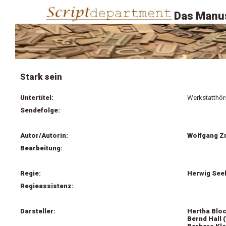
Das Manus
Stark sein
Untertitel:
Werkstatthör
Sendefolge:
Autor/Autorin:
Wolfgang Zn
Bearbeitung:
Regie:
Herwig See
Regieassistenz:
Darsteller:
Hertha Bloc
Bernd Hall 