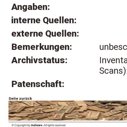
Angaben:
interne Quellen:
externe Quellen:
Bemerkungen:
unbesc
Archivstatus:
Invent
Scans)
Patenschaft:
Seite zurück
© Copyright by
Indiware
. All rights reserved.