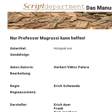
Das Manus
Nur Professor Magrassi kann helfen!
Untertitel:
Hörspiel von
Sendefolge:
Autor/Autorin:
Herbert Viktor Patera
Bearbeitung:
Regie:
Erich Schwanda
Regieassistenz:
Darsteller:
Erich Auer
Frank