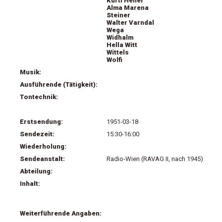
Kurti Heller
Alma Marena
Steiner
Walter Varndal
Wega
Widhalm
Hella Witt
Wittels
Wolfi
Musik:
Ausführende (Tätigkeit):
Tontechnik:
Erstsendung:
1951-03-18
Sendezeit:
15:30-16:00
Wiederholung:
Sendeanstalt:
Radio-Wien (RAVAG II, nach 1945)
Abteilung:
Inhalt:
Weiterführende Angaben: