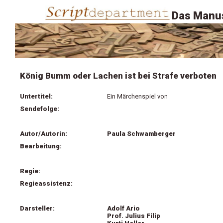
Das Manus
König Bumm oder Lachen ist bei Strafe verboten
Untertitel:
Ein Märchenspiel von
Sendefolge:
Autor/Autorin:
Paula Schwamberger
Bearbeitung:
Regie:
Regieassistenz:
Darsteller:
Adolf Ario
Prof. Julius Filip