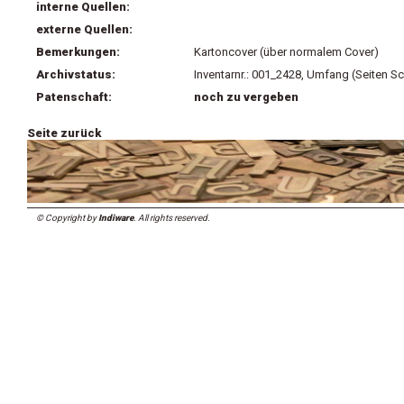
interne Quellen:
externe Quellen:
Bemerkungen:
Kartoncover (über normalem Cover)
Archivstatus:
Inventarnr.: 001_2428, Umfang (Seiten Sc
Patenschaft:
noch zu vergeben
Seite zurück
© Copyright by
Indiware
. All rights reserved.