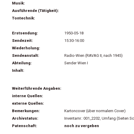
Musik:
Ausführende (Tätigkeit):
Tontechnik:
Erstsendung:
1950-05-18
Sendezeit:
15:30-16:00
Wiederholung:
Sendeanstalt:
Radio-Wien (RAVAG II, nach 1945)
Abteilung:
Sender Wien I
Inhalt:
Weiterführende Angaben:
interne Quellen:
externe Quellen:
Bemerkungen:
Kartoncover (über normalem Cover)
Archivstatus:
Inventarnr.: 001_2202, Umfang (Seiten Sc
Patenschaft:
noch zu vergeben