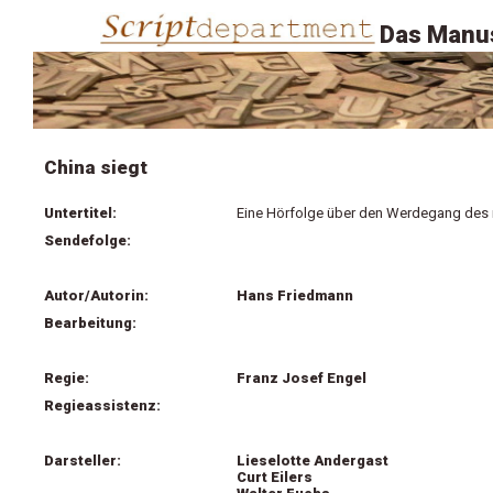
Das Manus
China siegt
Untertitel:
Eine Hörfolge über den Werdegang des 
Sendefolge:
Autor/Autorin:
Hans Friedmann
Bearbeitung:
Regie:
Franz Josef Engel
Regieassistenz:
Darsteller:
Lieselotte Andergast
Curt Eilers