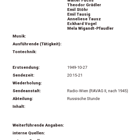
Walter Fuchs
Theodor Grädler
Emil Stöhr
Emil Tausig
Anneliese Tausz
Eckhard Vogel
Mela Wigandt-Pfaudler
Musik:
Ausführende (Tätigkeit):
Tontechnik:
Erstsendung:
1949-10-27
Sendezeit:
20:15-21
Wiederholung:
Sendeanstalt:
Radio-Wien (RAVAG II, nach 1945)
Abteilung:
Russische Stunde
Inhalt:
Weiterführende Angaben:
interne Quellen: