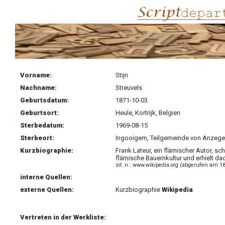
Vorname:
Stijn
Nachname:
Streuvels
Geburtsdatum:
1871-10-03
Geburtsort:
Heule, Kortrijk, Belgien
Sterbedatum:
1969-08-15
Sterbeort:
Ingooigem, Teilgemeinde von Anzege
Kurzbiographie:
Frank Lateur, ein flämischer Autor, sc
flämische Bauernkultur und erhielt dad
zit. n.: www.wikipedia.org (abgerufen am 1
interne Quellen:
externe Quellen:
Kurzbiographie
Wikipedia
Vertreten in der Werkliste: