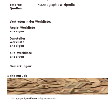
externe
Kurzbiographie
Wikipedia
Quellen:
Vertreten in der Werkliste:
Regie: Werkliste
anzeigen
Darsteller:
Werkliste
anzeigen
alle: Werkliste
anzeigen
Bemerkungen:
Seite zurück
© Copyright by
Indiware
. All rights reserved.