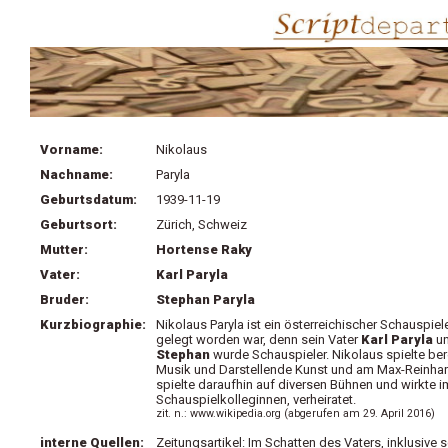
Vorname:
Nikolaus
Nachname:
Paryla
Geburtsdatum:
1939-11-19
Geburtsort:
Zürich, Schweiz
Mutter:
Hortense Raky
Vater:
Karl Paryla
Bruder:
Stephan Paryla
Kurzbiographie:
Nikolaus Paryla ist ein österreichischer Schauspie
gelegt worden war, denn sein Vater
Karl Paryla
un
Stephan
wurde Schauspieler. Nikolaus spielte ber
Musik und Darstellende Kunst und am Max-Reinhard
spielte daraufhin auf diversen Bühnen und wirkte i
Schauspielkolleginnen, verheiratet.
zit. n.: www.wikipedia.org (abgerufen am 29. April 2016)
interne Quellen:
Zeitungsartikel: Im Schatten des Vaters, inklusiv