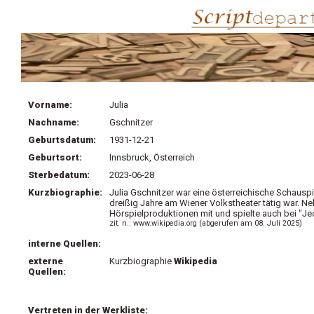
Vorname:
Julia
Nachname:
Gschnitzer
Geburtsdatum:
1931-12-21
Geburtsort:
Innsbruck, Österreich
Sterbedatum:
2023-06-28
Kurzbiographie:
Julia Gschnitzer war eine österreichische Schausp
dreißig Jahre am Wiener Volkstheater tätig war. Neb
Hörspielproduktionen mit und spielte auch bei "J
zit. n.: www.wikipedia.org (abgerufen am 08. Juli 2025)
interne Quellen:
externe
Kurzbiographie
Wikipedia
Quellen:
Vertreten in der Werkliste: