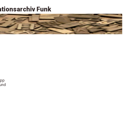
tionsarchiv Funk
app
 und