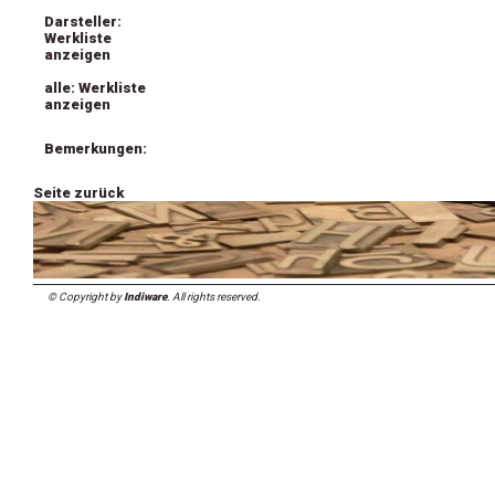
Darsteller:
Werkliste
anzeigen
alle: Werkliste
anzeigen
Bemerkungen:
Seite zurück
© Copyright by
Indiware
. All rights reserved.