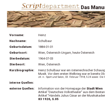
Das Manus
Vorname:
Heinz
Nachname:
Schulbaur
Geburtsdatum:
1884-01-01
Geburtsort:
Wien, Österreich-Ungarn, heute Österreich
Sterbedatum:
1964-07-03
Sterbeort:
Wien, Österreich
Kurzbiographie:
Heinz Schulbaur war ein österreichischer Schaus
Musik. Vor dem ersten Welkrieg war er bereits O
zit. n.: Sport und Salon, 03. Februar 1918, S.24 sowie: Di
interne Quellen:
externe Quellen:
Information von der Homepage der
Stadt Wien
Artikel "Deutsches Volkstheater" aus dem Bestan
Artikel "Händels Julius Cäsar an der Musikakade
83 1926, S.05