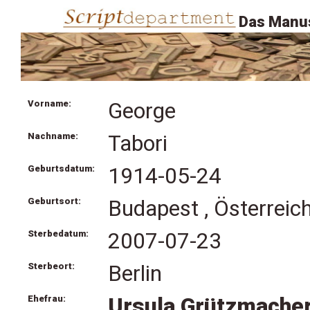
Das Manus
Vorname:
George
Nachname:
Tabori
Geburtsdatum:
1914-05-24
Geburtsort:
Budapest , Österreic
Sterbedatum:
2007-07-23
Sterbeort:
Berlin
Ehefrau:
Ursula Grützmacher