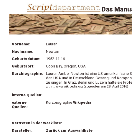
Das Manus
Vorname:
Lauren
Nachname:
Newton
Geburtsdatum:
1952-11-16
Geburtsort:
Coos Bay, Oregon, USA
Kurzbiographie:
Lauren Amber Newton ist eine US-amerikanische Sän
den USA und in Deutschland Gesang und Kompositi
zu singen. In Graz, Berlin und Luzern hatte sie Prof
zit. n.: www.wikipedia.org (abgerufen am 28. April 2016)
interne Quellen:
externe
Kurzbiographie
Wikipedia
Quellen:
Vertreten in der Werkliste:
Darsteller:
Zurück zur Auswahlliste