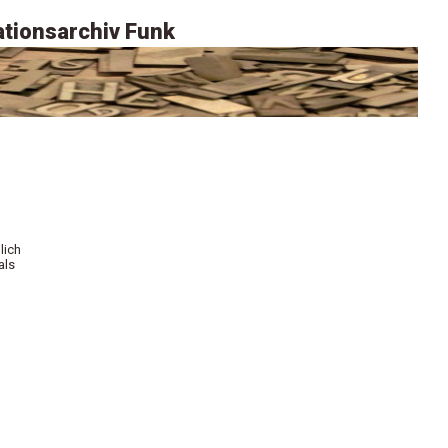
tionsarchiv Funk
lich
als