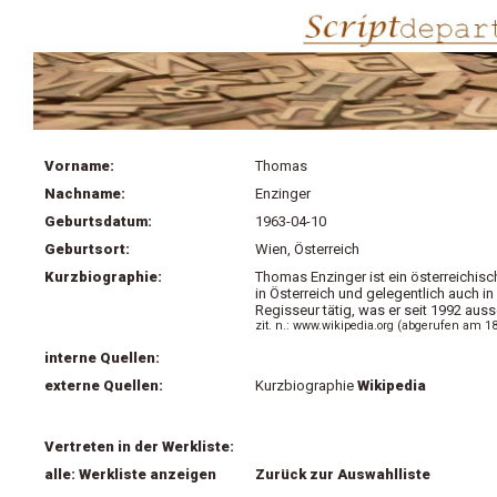
Vorname:
Thomas
Nachname:
Enzinger
Geburtsdatum:
1963-04-10
Geburtsort:
Wien, Österreich
Kurzbiographie:
Thomas Enzinger ist ein österreichisch
in Österreich und gelegentlich auch i
Regisseur tätig, was er seit 1992 auss
zit. n.: www.wikipedia.org (abgerufen am 1
interne Quellen:
externe Quellen:
Kurzbiographie
Wikipedia
Vertreten in der Werkliste:
alle: Werkliste anzeigen
Zurück zur Auswahlliste