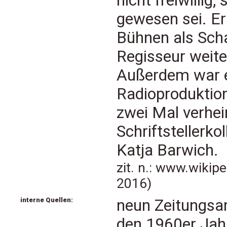
nicht freiwillig
gewesen sei. Er
Bühnen als Scha
Regisseur weite
Außerdem war er
Radioproduktion
zwei Mal verheir
Schriftstellerko
Katja Barwich.
zit. n.: www.wikip
2016)
interne Quellen:
neun Zeitungsar
den 1960er Ja