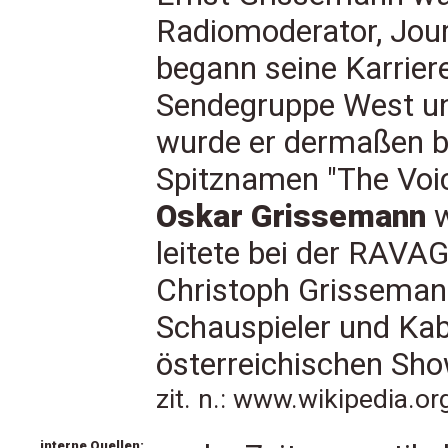
Radiomoderator, Jour
begann seine Karrier
Sendegruppe West u
wurde er dermaßen b
Spitznamen "The Voi
Oskar Grissemann
w
leitete bei der RAVA
Christoph Grissemann
Schauspieler und Kab
österreichischen Sh
zit. n.: www.wikipedia.o
interne Quellen: