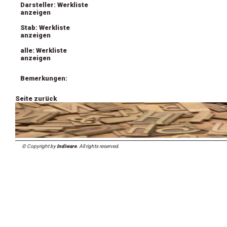
Darsteller: Werkliste
anzeigen
Stab: Werkliste
anzeigen
alle: Werkliste
anzeigen
Bemerkungen:
Seite zurück
© Copyright by
Indiware
. All rights reserved.