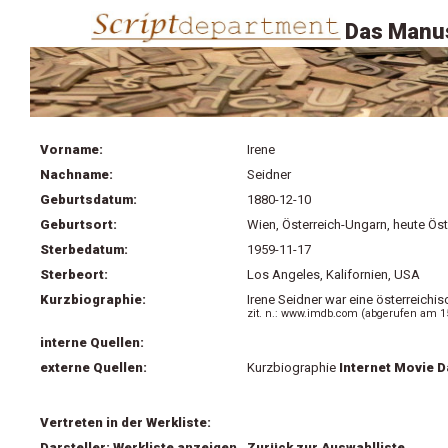
Das Manus
Vorname:
Irene
Nachname:
Seidner
Geburtsdatum:
1880-12-10
Geburtsort:
Wien, Österreich-Ungarn, heute Öst
Sterbedatum:
1959-11-17
Sterbeort:
Los Angeles, Kalifornien, USA
Kurzbiographie:
Irene Seidner war eine österreichi
zit. n.: www.imdb.com (abgerufen am 1
interne Quellen:
externe Quellen:
Kurzbiographie
Internet Movie 
Vertreten in der Werkliste:
Darsteller: Werkliste anzeigen
Zurück zur Auswahlliste