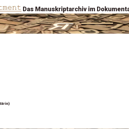
Das Manuskriptarchiv im Dokumenta
tärin)