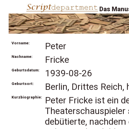
Das Manus
Vorname:
Peter
Nachname:
Fricke
Geburtsdatum:
1939-08-26
Geburtsort:
Berlin, Drittes Reich
Kurzbiographie:
Peter Fricke ist ein 
Theaterschauspieler
debütierte, nachdem 