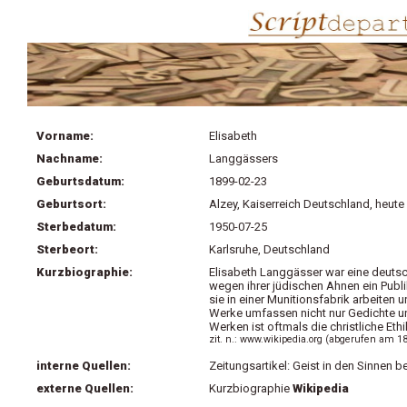
Vorname:
Elisabeth
Nachname:
Langgässers
Geburtsdatum:
1899-02-23
Geburtsort:
Alzey, Kaiserreich Deutschland, heut
Sterbedatum:
1950-07-25
Sterbeort:
Karlsruhe, Deutschland
Kurzbiographie:
Elisabeth Langgässer war eine deutsch
wegen ihrer jüdischen Ahnen ein Pub
sie in einer Munitionsfabrik arbeiten u
Werke umfassen nicht nur Gedichte un
Werken ist oftmals die christliche Eth
zit. n.: www.wikipedia.org (abgerufen am 18
interne Quellen:
Zeitungsartikel: Geist in den Sinnen b
externe Quellen:
Kurzbiographie
Wikipedia