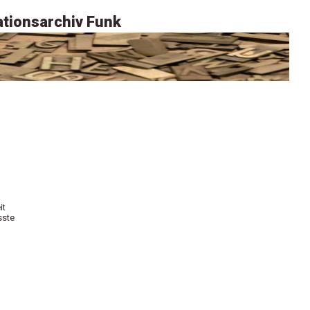
tionsarchiv Funk
it
sste