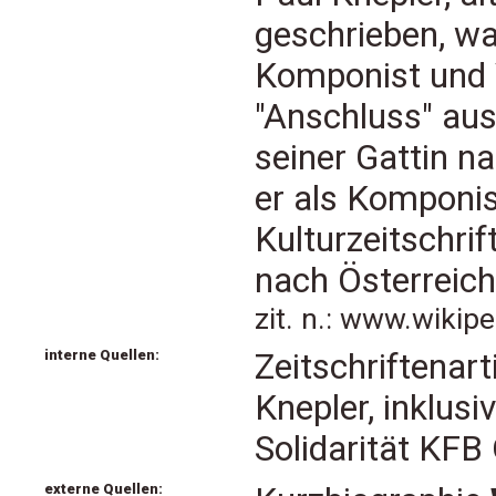
geschrieben, war
Komponist und V
"Anschluss" aus
seiner Gattin n
er als Komponist
Kulturzeitschrif
nach Österreich
zit. n.: www.wikip
interne Quellen:
Zeitschriftenar
Knepler, inklus
Solidarität KF
externe Quellen: