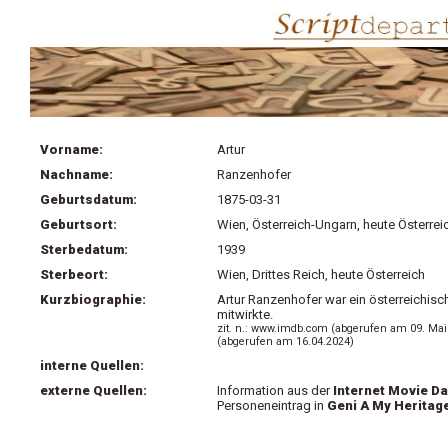
Vorname:
Artur
Nachname:
Ranzenhofer
Geburtsdatum:
1875-03-31
Geburtsort:
Wien, Österreich-Ungarn, heute Österrei
Sterbedatum:
1939
Sterbeort:
Wien, Drittes Reich, heute Österreich
Kurzbiographie:
Artur Ranzenhofer war ein österreichisc
mitwirkte.
zit. n.: www.imdb.com (abgerufen am 09. Ma
(abgerufen am 16.04.2024)
interne Quellen:
externe Quellen:
Information aus der
Internet Movie D
Personeneintrag in
Geni A My Heritag