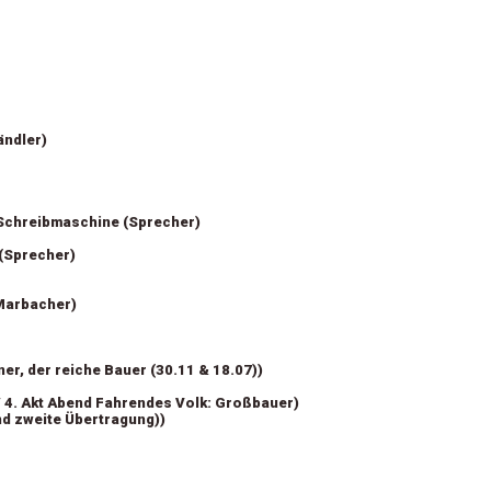
ändler)
r Schreibmaschine (Sprecher)
 (Sprecher)
Marbacher)
ner, der reiche Bauer (30.11 & 18.07))
r/ 4. Akt Abend Fahrendes Volk: Großbauer)
nd zweite Übertragung))