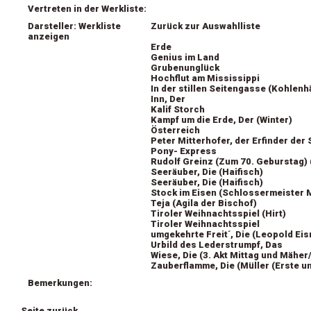
Vertreten in der Werkliste:
Darsteller: Werkliste
Zurück zur Auswahlliste
anzeigen
Erde
Genius im Land
Grubenunglück
Hochflut am Mississippi
In der stillen Seitengasse (Kohlenh
Inn, Der
Kalif Storch
Kampf um die Erde, Der (Winter)
Österreich
Peter Mitterhofer, der Erfinder de
Pony- Express
Rudolf Greinz (Zum 70. Geburstag)
Seeräuber, Die (Haifisch)
Seeräuber, Die (Haifisch)
Stock im Eisen (Schlossermeister 
Teja (Agila der Bischof)
Tiroler Weihnachtsspiel (Hirt)
Tiroler Weihnachtsspiel
umgekehrte Freit´, Die (Leopold Eis
Urbild des Lederstrumpf, Das
Wiese, Die (3. Akt Mittag und Mähe
Zauberflamme, Die (Müller (Erste u
Bemerkungen:
Seite zurück